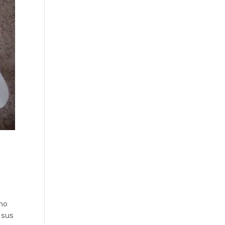
rno
 sus