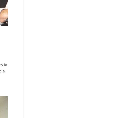
o la
d a