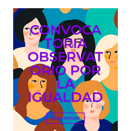
CONVOCA
TORIA
OBSERVAT
ORIO POR
LA
IGUALDAD
DESCARGAR