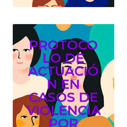
PROTOCO
LO DE
ACTUACIÓ
N EN
CASOS DE
VIOLENCIA
POR