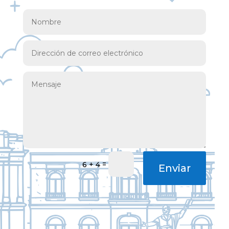
=
6 + 4
Enviar