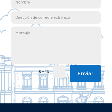
=
5 + 13
Enviar