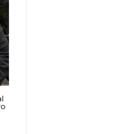
al
ro