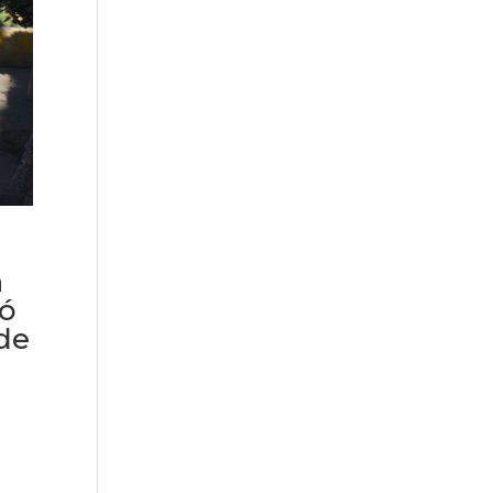
n
tó
 de