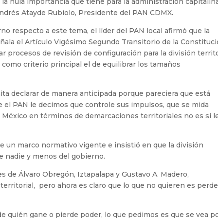
a nula importancia que tiene para la administración capitalina
 Andrés Atayde Rubiolo, Presidente del PAN CDMX.
no respecto a este tema, el líder del PAN local afirmó que la
 señala el Artículo Vigésimo Segundo Transitorio de la Constituc
 procesos de revisión de configuración para la división territo
como criterio principal el de equilibrar los tamaños
ita declarar de manera anticipada porque pareciera que está
e el PAN le decimos que controle sus impulsos, que se mida
de México en términos de demarcaciones territoriales no es si l
e un marco normativo vigente e insistió en que la división
 de nadie y menos del gobierno.
s de Álvaro Obregón, Iztapalapa y Gustavo A. Madero,
 territorial, pero ahora es claro que lo que no quieren es perde
e quién gane o pierde poder, lo que pedimos es que se vea po