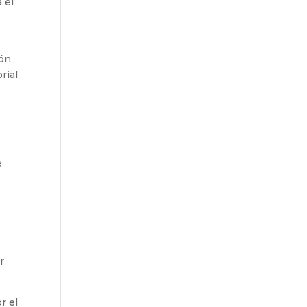
 el
ión
rial
e
r
r el