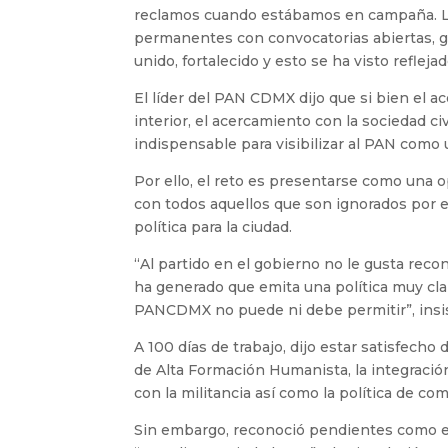
reclamos cuando estábamos en campaña. Las 
permanentes con convocatorias abiertas, g
unido, fortalecido y esto se ha visto reflejad
El líder del PAN CDMX dijo que si bien el a
interior, el acercamiento con la sociedad ci
indispensable para visibilizar al PAN como 
Por ello, el reto es presentarse como una 
con todos aquellos que son ignorados por e
política para la ciudad.
“Al partido en el gobierno no le gusta recon
ha generado que emita una política muy cla
PANCDMX no puede ni debe permitir”, insis
A 100 días de trabajo, dijo estar satisfech
de Alta Formación Humanista, la integración 
con la militancia así como la política de co
Sin embargo, reconoció pendientes como el f