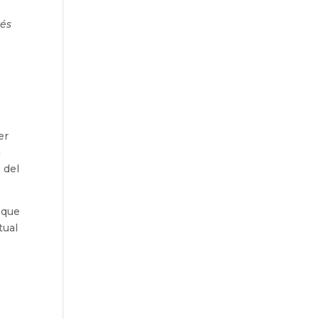
vés
er
a
 del
 que
tual