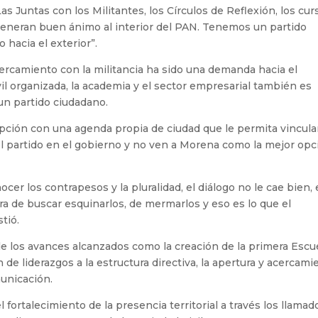
Juntas con los Militantes, los Círculos de Reflexión, los cur
eneran buen ánimo al interior del PAN. Tenemos un partido
o hacia el exterior”.
cercamiento con la militancia ha sido una demanda hacia el
vil organizada, la academia y el sector empresarial también es
un partido ciudadano.
opción con una agenda propia de ciudad que le permita vincula
l partido en el gobierno y no ven a Morena como la mejor opc
ocer los contrapesos y la pluralidad, el diálogo no le cae bien,
ra de buscar esquinarlos, de mermarlos y eso es lo que el
tió.
o de los avances alcanzados como la creación de la primera Escu
de liderazgos a la estructura directiva, la apertura y acercami
municación.
ortalecimiento de la presencia territorial a través los llamad