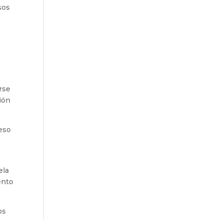
sos
rse
ión
 eso
ela
ento
os