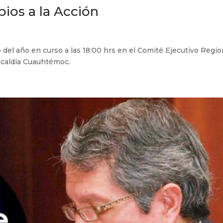
pios a la Acción
del año en curso a las 18:00 hrs en el Comité Ejecutivo Regio
lcaldía Cuauhtémoc.