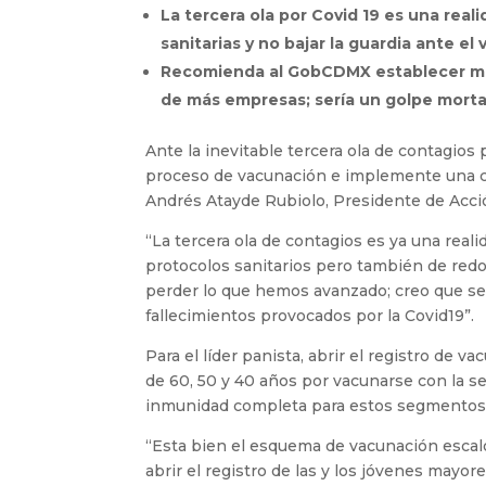
La tercera ola por Covid 19 es una rea
sanitarias y no bajar la guardia ante el 
Recomienda al GobCDMX establecer med
de más empresas; sería un golpe mortal
Ante la inevitable tercera ola de contagios 
proceso de vacunación e implemente una c
Andrés Atayde Rubiolo, Presidente de Acci
“La tercera ola de contagios es ya una real
protocolos sanitarios pero también de red
perder lo que hemos avanzado; creo que ser
fallecimientos provocados por la Covid19”.
Para el líder panista, abrir el registro de
de 60, 50 y 40 años por vacunarse con la s
inmunidad completa para estos segmentos 
“Esta bien el esquema de vacunación escalo
abrir el registro de las y los jóvenes mayor