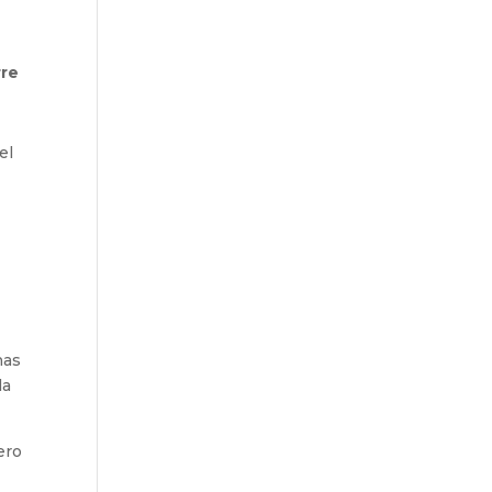
rre
el
nas
la
ero