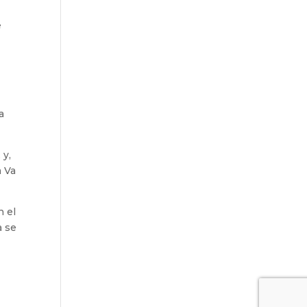
e
a
 y,
a Va
n el
a se