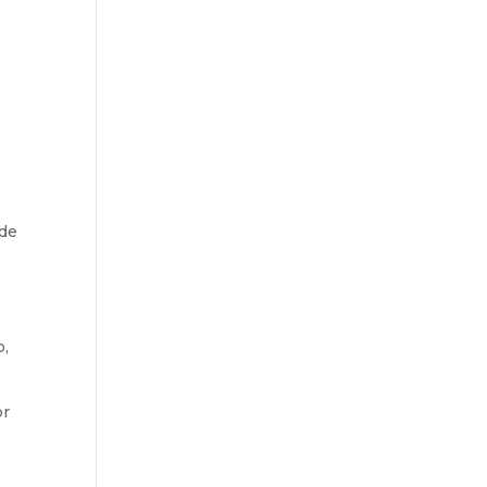
 de
o,
or