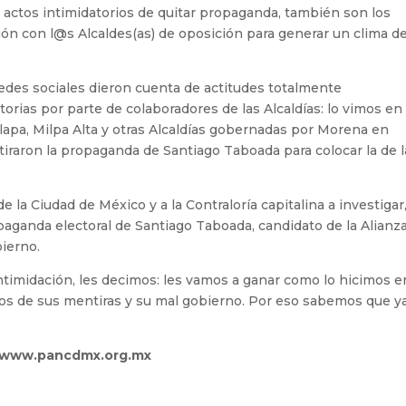
s actos intimidatorios de quitar propaganda, también son los
ación con l@s Alcaldes(as) de oposición para generar un clima d
edes sociales dieron cuenta de actitudes totalmente
torias por parte de colaboradores de las Alcaldías: lo vimos en
apa, Milpa Alta y otras Alcaldías gobernadas por Morena en
tiraron la propaganda de Santiago Taboada para colocar la de l
de la Ciudad de México y a la Contraloría capitalina a investigar,
ropaganda electoral de Santiago Taboada, candidato de la Alianz
bierno.
a intimidación, les decimos: les vamos a ganar como lo hicimos e
dos de sus mentiras y su mal gobierno. Por eso sabemos que y
www.pancdmx.org.mx