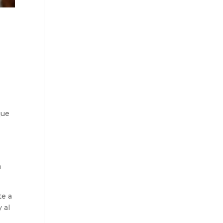
que
a
te a
 al