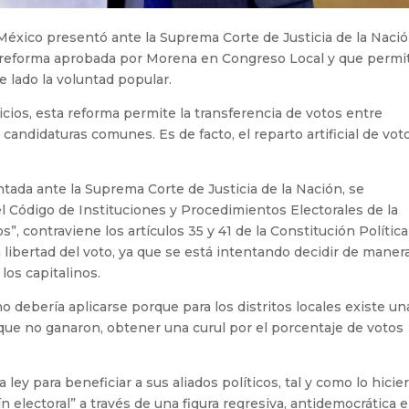
México presentó ante la Suprema Corte de Justicia de la Nació
 reforma aprobada por Morena en Congreso Local y que permit
de lado la voluntad popular.
cios, esta reforma permite la transferencia de votos entre
as candidaturas comunes. Es de facto, el reparto artificial de vot
tada ante la Suprema Corte de Justicia de la Nación, se
l Código de Instituciones y Procedimientos Electorales de la
, contraviene los artículos 35 y 41 de la Constitución Polític
 libertad del voto, ya que se está intentando decidir de maner
y los capitalinos.
o debería aplicarse porque para los distritos locales existe un
s que no ganaron, obtener una curul por el porcentaje de votos
 ley para beneficiar a sus aliados políticos, tal y como lo hicie
ín electoral” a través de una figura regresiva, antidemocrática e