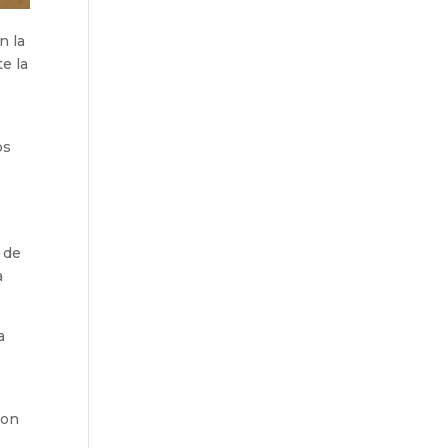
n la
e la
os
a de
a
a
ron