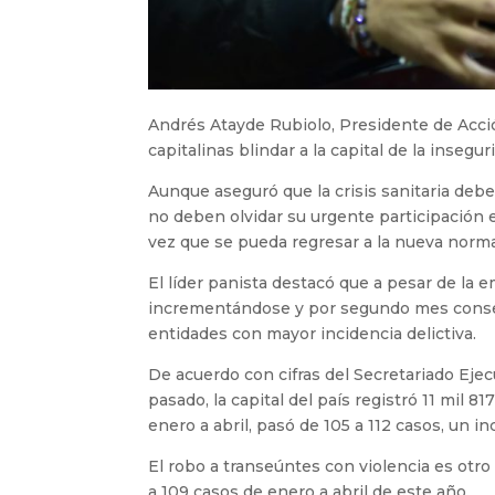
Andrés Atayde Rubiolo, Presidente de Acció
capitalinas blindar a la capital de la insegu
Aunque aseguró que la crisis sanitaria deb
no deben olvidar su urgente participación e
vez que se pueda regresar a la nueva norma
El líder panista destacó que a pesar de la e
incrementándose y por segundo mes consecu
entidades con mayor incidencia delictiva.
De acuerdo con cifras del Secretariado Eje
pasado, la capital del país registró 11 mil 8
enero a abril, pasó de 105 a 112 casos, un i
El robo a transeúntes con violencia es otro
a 109 casos de enero a abril de este año.