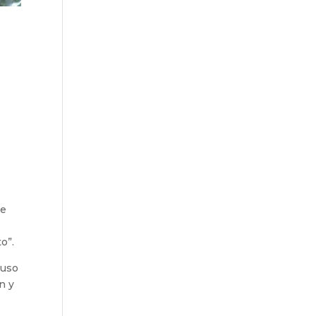
s
ue
o”.
luso
n y