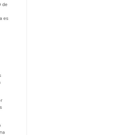
9 de
a es
s
n
or
s
o
ena