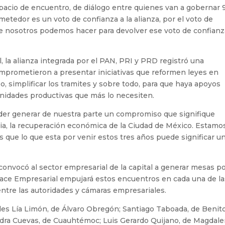
spacio de encuentro, de diálogo entre quienes van a gobernar 
ometedor es un voto de confianza a la alianza, por el voto de
e nosotros podemos hacer para devolver ese voto de confianz
 la alianza integrada por el PAN, PRI y PRD registró una
comprometieron a presentar iniciativas que reformen leyes en
 simplificar los tramites y sobre todo, para que haya apoyos
 unidades productivas que más lo necesiten.
der generar de nuestra parte un compromiso que signifique
ia, la recuperación económica de la Ciudad de México. Estamo
ue lo que esta por venir estos tres años puede significar u
 convocó al sector empresarial de la capital a generar mesas p
lace Empresarial empujará estos encuentros en cada una de la
entre las autoridades y cámaras empresariales.
ldes Lía Limón, de Álvaro Obregón; Santiago Taboada, de Benit
andra Cuevas, de Cuauhtémoc; Luis Gerardo Quijano, de Magdal