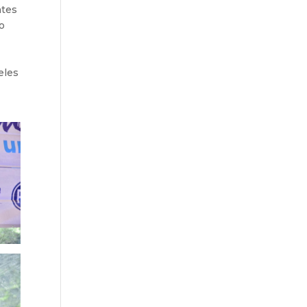
ntes
o
eles