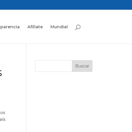
sparencia
Afíliate
Mundial
S
nos
aís