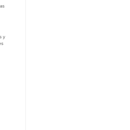
las
s y
es