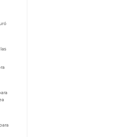
uró
las
ora
para
ea
para