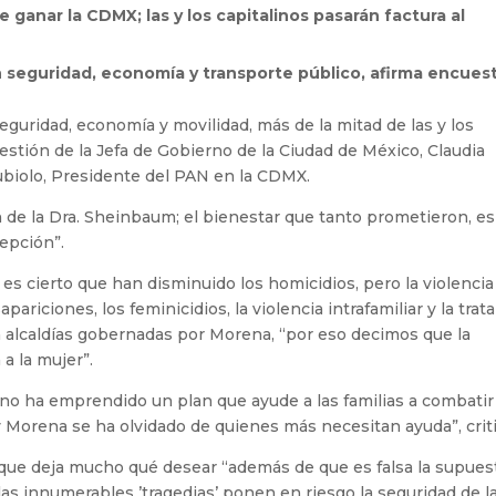
e ganar la CDMX; las y los capitalinos pasarán factura al
seguridad, economía y transporte público, afirma encuest
guridad, economía y movilidad, más de la mitad de las y los
gestión de la Jefa de Gobierno de la Ciudad de México, Claudia
biolo, Presidente del PAN en la CDMX.
n de la Dra. Sheinbaum; el bienestar que tanto prometieron, es
epción”.
 es cierto que han disminuido los homicidios, pero la violencia
ariciones, los feminicidios, la violencia intrafamiliar y la trat
alcaldías gobernadas por Morena, “por eso decimos que la
a la mujer”.
 no ha emprendido un plan que ayude a las familias a combatir 
 y Morena se ha olvidado de quienes más necesitan ayuda”, criti
s que deja mucho qué desear “además de que es falsa la supues
las innumerables ’tragedias’ ponen en riesgo la seguridad de l