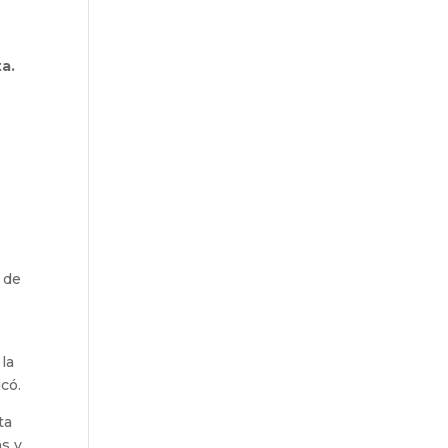
a.
a de
la
có.
ta
as y