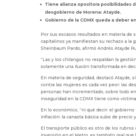
Tiene alianza opositora posibilidades d
desgobierno de Morena: Atayde.
Gobierno de la CDMX queda a deber en 
Por sus escasos resultados en materia de se
capitalinos ya manifiestan su rechazo a la 
Sheinbaum Pardo, afirmó Andrés Atayde Ru
“Las y los chilangos no respaldan la gestió
solamente una ilusión transformada en dec
En materia de seguridad, destacó Atayde, sí
contra las mujeres es cada vez peor: las desap
personas han incrementado, sobre todo en 
inseguridad en la CDMX tiene como víctima 
En lo económico, “ni qué decir: el gobierno
inflación: la canasta básica sube de precio
El transporte público es otro de los rubro
inversión en el Metro, es también real que 