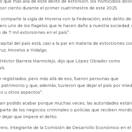
 que más allá de este delito de extorsión, los homicidios dol
por ciento durante el primer cuatrimestre de este 2025.
omparte la sigla de Morena con la Federación, este delito de 
ro uno de los flagelos que le hacen daño a nuestra sociedad;
de 7 mil extorsiones en el país”.
pital del país está, casi a la par en materia de extorsiones co
uz, Morelos e Hidalgo.
N, Héctor Barrera Marmolejo, dijo que López Obrador como
ís.
n registrados, pero más allá de eso, fueron personas que
su patrimonio y que, además, tuvieron que dejar el país por mie
o u otros aspectos”.
 han podido acabar porque muchas veces, las autoridades está
parte de los negocios criminales o policías que reciben mordi
y dejar que impere el delito.
rrero, integrante de la Comisión de Desarrollo Económico en el