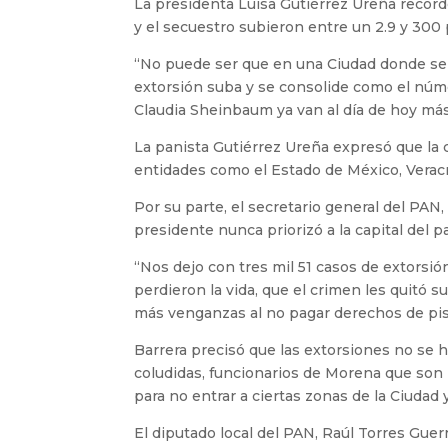
La presidenta Luisa Gutiérrez Ureña recordó
y el secuestro subieron entre un 2.9 y 300 
“No puede ser que en una Ciudad donde se c
extorsión suba y se consolide como el núme
Claudia Sheinbaum ya van al día de hoy más 
La panista Gutiérrez Ureña expresó que la ca
entidades como el Estado de México, Veracr
Por su parte, el secretario general del PA
presidente nunca priorizó a la capital del pa
“Nos dejo con tres mil 51 casos de extorsió
perdieron la vida, que el crimen les quitó 
más venganzas al no pagar derechos de pis
Barrera precisó que las extorsiones no se
coludidas, funcionarios de Morena que son 
para no entrar a ciertas zonas de la Ciudad 
El diputado local del PAN, Raúl Torres Gue