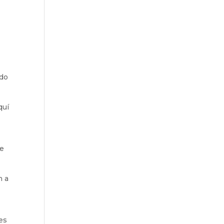
ado
quí
de
n a
es