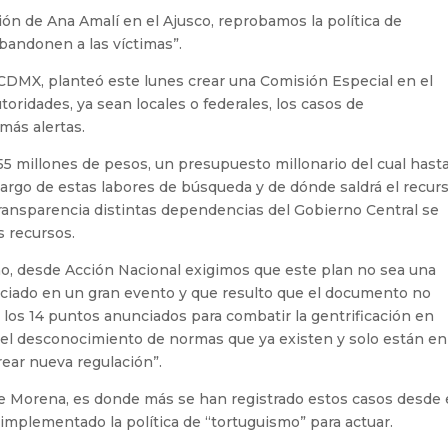
ón de Ana Amalí en el Ajusco, reprobamos la política de
abandonen a las víctimas”.
 CDMX, planteó este lunes crear una Comisión Especial en el
utoridades, ya sean locales o federales, los casos de
más alertas.
5 millones de pesos, un presupuesto millonario del cual hast
cargo de estas labores de búsqueda y de dónde saldrá el recurs
 transparencia distintas dependencias del Gobierno Central se
s recursos.
erno, desde Acción Nacional exigimos que este plan no sea una
ciado en un gran evento y que resulto que el documento no
e los 14 puntos anunciados para combatir la gentrificación en
y el desconocimiento de normas que ya existen y solo están en
rear nueva regulación”.
 de Morena, es donde más se han registrado estos casos desde 
mplementado la política de “tortuguismo” para actuar.