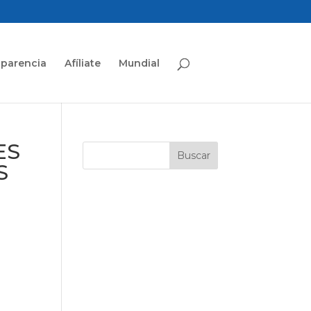
sparencia
Afíliate
Mundial
ES
S