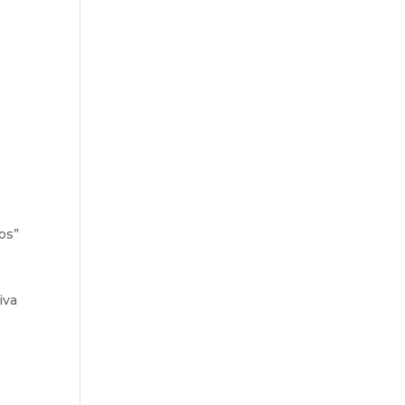
os”
iva