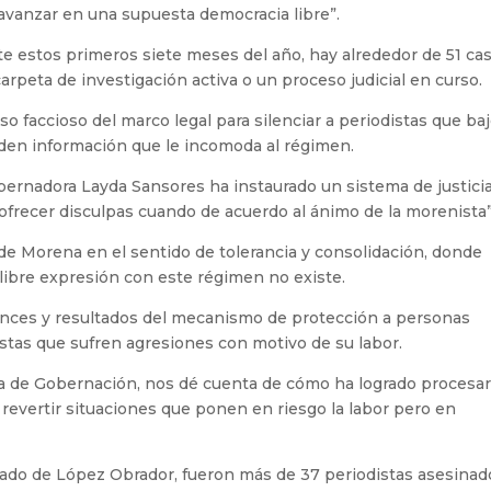
a avanzar en una supuesta democracia libre”.
te estos primeros siete meses del año, hay alrededor de 51 ca
rpeta de investigación activa o un proceso judicial en curso.
uso faccioso del marco legal para silenciar a periodistas que ba
nden información que le incomoda al régimen.
rnadora Layda Sansores ha instaurado un sistema de justici
a ofrecer disculpas cuando de acuerdo al ánimo de la morenista”
de Morena en el sentido de tolerancia y consolidación, donde
 libre expresión con este régimen no existe.
ances y resultados del mecanismo de protección a personas
tas que sufren agresiones con motivo de su labor.
ría de Gobernación, nos dé cuenta de cómo ha logrado procesar
 revertir situaciones que ponen en riesgo la labor pero en
ado de López Obrador, fueron más de 37 periodistas asesinad