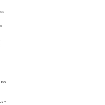
sos
jo
a
.
 los
os y