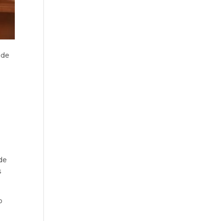
 de
 de
s
o