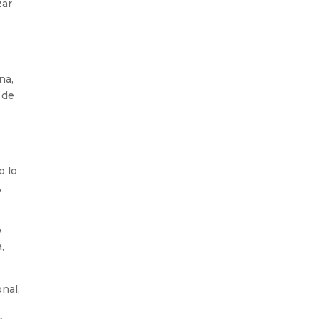
zar
na,
 de
o lo
,
o
,
onal,