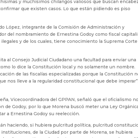
chísimas y muchísimos chilangos valiosos que buscan encabe
 confirmar que existen casos. Lo que están pidiendo es piso
do López, integrante de la Comisión de Administración y
edor del nombramiento de Ernestina Godoy como fiscal capitali
ilegales y de los cuales, tiene conocimiento la Suprema Corte
ta al Consejo Judicial Ciudadano una facultad para enviar una
 como lo dice la Constitución local y no solamente un nombre.
cación de las fiscalías especializadas porque la Constitución n
que nos lleve a la regularidad constitucional que debe imperar”
reña, Vicecoordinadora del GPPAN, señaló que el oficialismo n
ción de Godoy, por lo que Morena buscó meter una Ley Orgánica
tar a Ernestina Godoy su reelección.
án haciendo, si hubiera pulcritud política, pulcritud constituci
 instituciones, de la Ciudad por parte de Morena, se hubiera