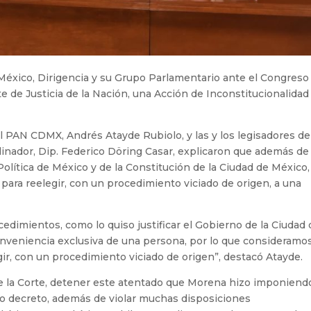
 México, Dirigencia y su Grupo Parlamentario ante el Congreso
 de Justicia de la Nación, una Acción de Inconstitucionalidad
l PAN CDMX, Andrés Atayde Rubiolo, y las y los legisadores de
inador, Dip. Federico Döring Casar, explicaron que además de
 Política de México y de la Constitución de la Ciudad de México,
 para reelegir, con un procedimiento viciado de origen, a una
cedimientos, como lo quiso justificar el Gobierno de la Ciudad
conveniencia exclusiva de una persona, por lo que consideramo
gir, con un procedimiento viciado de origen”, destacó Atayde.
s de la Corte, detener este atentado que Morena hizo imponiend
cho decreto, además de violar muchas disposiciones